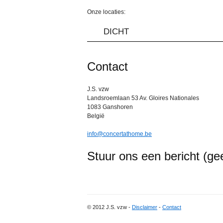
Onze locaties:
DICHT
Contact
J.S. vzw
Landsroemlaan 53 Av. Gloires Nationales
1083 Ganshoren
België
info@concertathome.be
Stuur ons een bericht (ge
© 2012 J.S. vzw -
Disclaimer
-
Contact