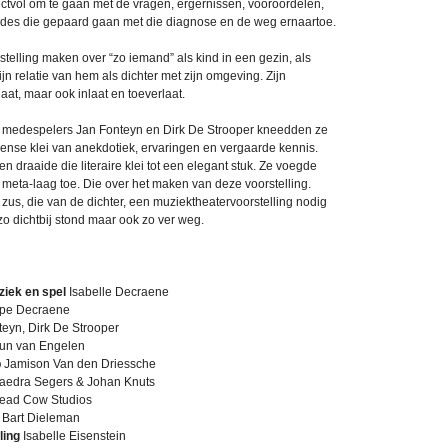
tvol om te gaan met de vragen, ergernissen, vooroordelen,
tudes die gepaard gaan met die diagnose en de weg ernaartoe.
telling maken over “zo iemand” als kind in een gezin, als
ijn relatie van hem als dichter met zijn omgeving. Zijn
tlaat, maar ook inlaat en toeverlaat.
medespelers Jan Fonteyn en Dirk De Strooper kneedden ze
dense klei van anekdotiek, ervaringen en vergaarde kennis.
n draaide die literaire klei tot een elegant stuk. Ze voegde
en meta-laag toe. Die over het maken van deze voorstelling.
us, die van de dichter, een muziektheatervoorstelling nodig
o dichtbij stond maar ook zo ver weg.
iek en spel
Isabelle Decraene
ppe Decraene
eyn, Dirk De Strooper
un van Engelen
p
Jamison Van den Driessche
edra Segers & Johan Knuts
ead Cow Studios
Bart Dieleman
ling
Isabelle Eisenstein