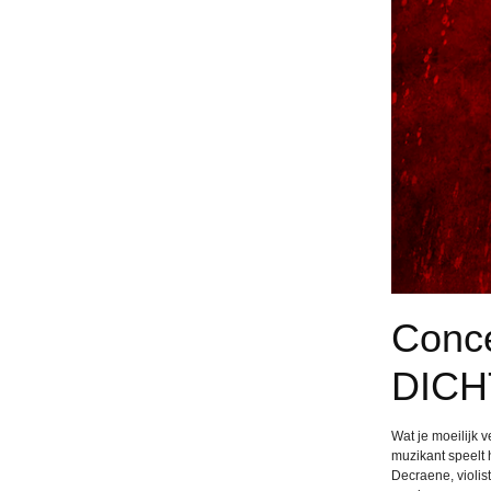
Conc
DICH
Wat je moeilijk v
muzikant speelt 
Decraene, violis