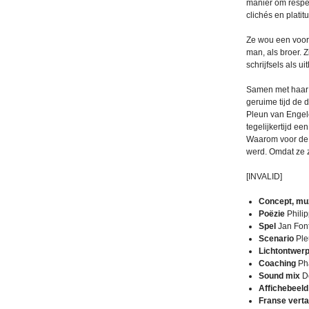
manier om respec
clichés en plati
Ze wou een voors
man, als broer. Z
schrijfsels als ui
Samen met haar 
geruime tijd de 
Pleun van Engele
tegelijkertijd e
Waarom voor de z
werd. Omdat ze z
[INVALID]
Concept, muz
Poëzie
Phili
Spel
Jan Font
Scenario
Ple
Lichtontwer
Coaching
Pha
Sound mix
D
Affichebeeld
Franse verta